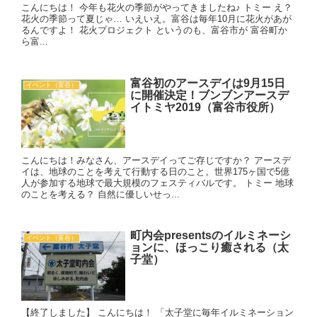
こんにちは！ 今年も花火の季節がやってきましたね♪ トミー え？
花火の季節って夏じゃ… いえいえ。富谷は毎年10月に花火があが
るんですよ！ 花火プロジェクト というのも、富谷市が 富谷町か
ら富...
富谷初のアースデイは9月15日
イベント（富谷）
に開催決定！ブンブンアースデ
イトミヤ2019（富谷市役所）
こんにちは！みなさん、アースデイってご存じですか？ アースデ
イは、地球のことを考えて行動する日のこと。世界175ヶ国で5億
人が参加する地球で最大規模のフェスティバルです。 トミー 地球
のことを考える？ 自然に優しいせっ...
町内会presentsのイルミネーシ
イベント（富谷）
ョンに、ほっこり癒される（太
子堂）
【終了しました】 こんにちは！ 「太子堂に毎年イルミネーション