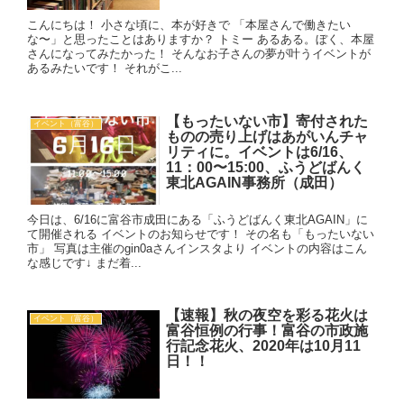
こんにちは！ 小さな頃に、本が好きで 「本屋さんで働きたい
な〜」と思ったことはありますか？ トミー あるある。ぼく、本屋
さんになってみたかった！ そんなお子さんの夢が叶うイベントが
あるみたいです！ それがこ...
【もったいない市】寄付された
イベント（富谷）
ものの売り上げはあがいんチャ
リティに。イベントは6/16、
11：00〜15:00、ふうどばんく
東北AGAIN事務所（成田）
今日は、6/16に富谷市成田にある「ふうどばんく東北AGAIN」に
て開催される イベントのお知らせです！ その名も「もったいない
市」 写真は主催のgin0aさんインスタより イベントの内容はこん
な感じです↓ まだ着...
【速報】秋の夜空を彩る花火は
イベント（富谷）
富谷恒例の行事！富谷の市政施
行記念花火、2020年は10月11
日！！