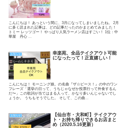
こんにちは！ あっという間に、3月になってしまいましたね。 2月
に多く読まれた記事は、どの記事だったのかまとめてみました！
トミー レッツゴー！ やっぱり人気ラーメン店はすごい！ 1位：中
華屋 丹心 ...
幸楽苑、全品テイクアウト可能
お知らせ
になったって！正直嬉しい！
こんにちは！ モーニング娘。の名曲『ザ☆ピース！』の中のワン
フレーズ「選挙の日って、うちじゃなぜか投票行って外食するん
だ〜」この歌詞が当てはまる人って、かなり多いんじゃないでし
ょうか。 うちもそうでした。 そして、この曲...
【仙台市・大和町】テイクアウ
お知らせ
ト・お持ち帰りできるお店まと
め（2020.5.16更新）