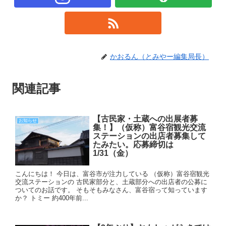
かおるん（とみやー編集局長）
関連記事
【古民家・土蔵への出展者募
お知らせ
集！】（仮称）富谷宿観光交流
ステーションの出店者募集して
たみたい。応募締切は
1/31（金）
こんにちは！ 今日は、富谷市が注力している （仮称）富谷宿観光
交流ステーションの 古民家部分と、土蔵部分への出店者の公募に
ついてのお話です。 そもそもみなさん、富谷宿って知っています
か？ トミー 約400年前...