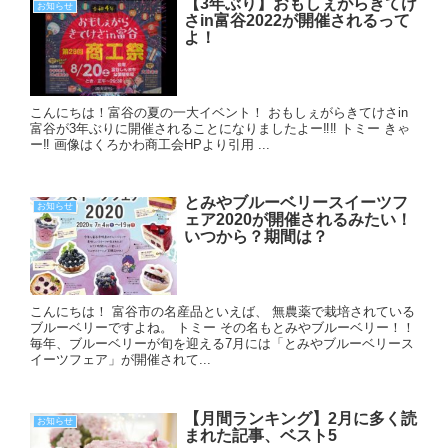
【3年ぶり】おもしぇがらきてけ
お知らせ
さin富谷2022が開催されるって
よ！
こんにちは！富谷の夏の一大イベント！ おもしぇがらきてけさin
富谷が3年ぶりに開催されることになりましたよー‼︎‼︎ トミー きゃ
ー‼︎ 画像はくろかわ商工会HPより引用 ...
とみやブルーベリースイーツフ
お知らせ
ェア2020が開催されるみたい！
いつから？期間は？
こんにちは！ 富谷市の名産品といえば、 無農薬で栽培されている
ブルーベリーですよね。 トミー その名もとみやブルーベリー！！
毎年、ブルーベリーが旬を迎える7月には「とみやブルーベリース
イーツフェア」が開催されて...
【月間ランキング】2月に多く読
お知らせ
まれた記事、ベスト5