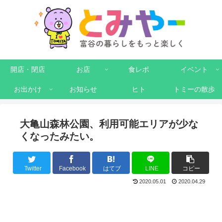
開店・閉店
お店
食レポ
イベント
お出かけ
お知らせ
ヒト
トミーの散歩
大亀山森林公園、利用可能エリアが少な
くなったみたい。
Twitter
Facebook
はてブ
LINE
コピー
2020.05.01
2020.04.29