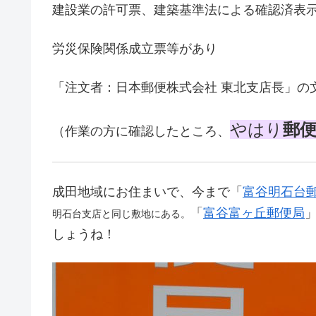
建設業の許可票、建築基準法による確認済表
労災保険関係成立票等があり
「注文者：日本郵便株式会社 東北支店長」の
やはり
郵
（作業の方に確認したところ、
成田地域にお住まいで、今まで「
富谷明石台
「
富谷富ヶ丘郵便局
明石台支店と同じ敷地にある。
しょうね！