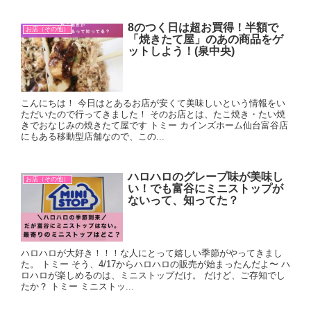
8のつく日は超お買得！半額で
お店（その他）
「焼きたて屋」のあの商品をゲ
ットしよう！(泉中央)
こんにちは！ 今日はとあるお店が安くて美味しいという情報をい
ただいたので行ってきました！ そのお店とは、たこ焼き・たい焼
きでおなじみの焼きたて屋です トミー カインズホーム仙台富谷店
にもある移動型店舗なので、この...
ハロハロのグレープ味が美味し
お店（その他）
い！でも富谷にミニストップが
ないって、知ってた？
ハロハロが大好き！！！な人にとって嬉しい季節がやってきまし
た。 トミー そう、4/17からハロハロの販売が始まったんだよ〜 ハ
ロハロが楽しめるのは、ミニストップだけ。 だけど、ご存知でし
たか？ トミー ミニストッ...