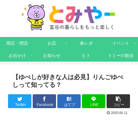
開店・閉店
お店
食レポ
イベント
お出かけ
お知らせ
ヒト
トミーの散歩
【ゆべしが好きな人は必見】りんごゆべ
しって知ってる？
Twitter
Facebook
はてブ
LINE
コピー
2020.06.11