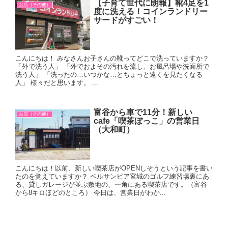
【子育て世代に朗報】靴4足を1
お店（その他）
度に洗える！コインランドリー
サードがすごい！
こんにちは！ みなさんお子さんの靴ってどこで洗っていますか？
「外で洗う人」 「外でおよその汚れを流し、お風呂場や洗面所で
洗う人」 「洗ったの…いつかな…とちょっと遠くを見たくなる
人」 様々だと思います。 ...
富谷から車で11分！新しい
お店（その他）
cafe「喫茶ぼっこ」の営業日
（大和町）
こんにちは！以前、新しい喫茶店がOPENしそうという記事を書い
たのを覚えていますか？ ベルサンピア宮城のゴルフ練習場裏にあ
る、貸しガレージが並ぶ敷地の、一角にある喫茶店です。（富谷
から8キロほどのところ） 今日は、営業日がわか...