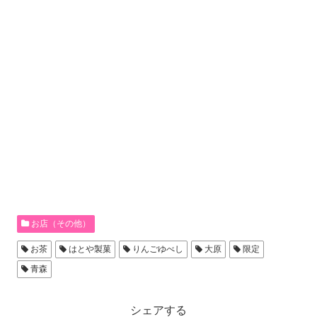
お店（その他）
お茶
はとや製菓
りんごゆべし
大原
限定
青森
シェアする