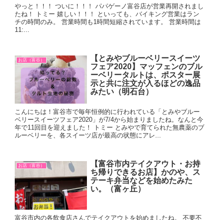
やっと！！！ ついに！！！ パパゲーノ富谷店が営業再開されまし
たね！ トミー 嬉しい！！！ といっても、バイキング営業はラン
チの時間のみ。 営業時間も1時間短縮されています。 営業時間は
11:...
【とみやブルーベリースイーツ
お店（富谷）
フェア2020】マッフェンのブル
ーベリータルトは、ポスター展
示と共に注文が入るほどの逸品
みたい（明石台）
こんにちは！富谷市で毎年恒例的に行われている「とみやブルー
ベリースイーツフェア2020」が7/4から始まりましたね。なんと今
年で11回目を迎えました！ トミー とみやで育てられた無農薬のブ
ルーベリーを、各スイーツ店が最高の状態にアレ...
【富谷市内テイクアウト・お持
お店（富谷）
ち帰りできるお店】かのや、ス
テーキ弁当などを始めたみた
い。（富ヶ丘）
富谷市内の各飲食店さんでテイクアウトを始めましたね。 不要不