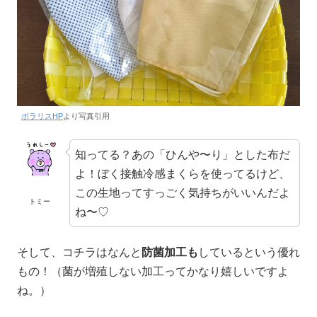
ポラリスHP
より写真引用
知ってる？あの「ひんや〜り」とした布だ
よ！ぼく接触冷感まくらを使ってるけど、
この生地ってすっごく気持ちがいいんだよ
トミー
ね〜♡
そして、コチラはなんと
防菌加工も
しているという優れ
もの！（菌が増殖しない加工ってかなり嬉しいですよ
ね。）