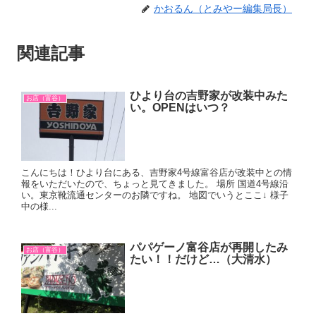
かおるん（とみやー編集局長）
関連記事
ひより台の吉野家が改装中みた
お店（富谷）
い。OPENはいつ？
こんにちは！ひより台にある、吉野家4号線富谷店が改装中との情
報をいただいたので、ちょっと見てきました。 場所 国道4号線沿
い。東京靴流通センターのお隣ですね。 地図でいうとここ↓ 様子
中の様...
パパゲーノ富谷店が再開したみ
お店（富谷）
たい！！だけど…（大清水）