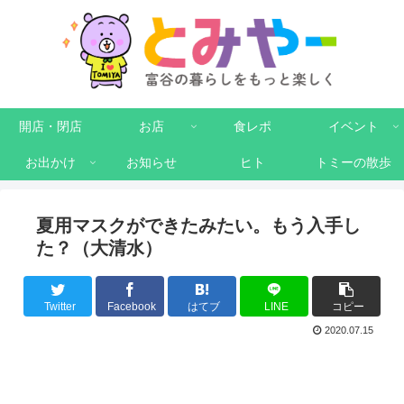
開店・閉店
お店
食レポ
イベント
お出かけ
お知らせ
ヒト
トミーの散歩
夏用マスクができたみたい。もう入手し
た？（大清水）
Twitter
Facebook
はてブ
LINE
コピー
2020.07.15