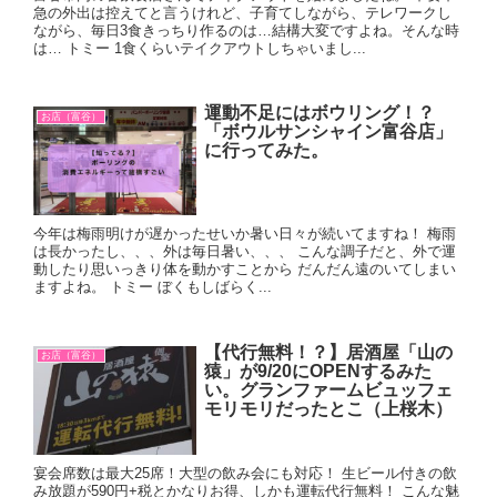
急の外出は控えてと言うけれど、子育てしながら、テレワークし
ながら、毎日3食きっちり作るのは…結構大変ですよね。そんな時
は… トミー 1食くらいテイクアウトしちゃいまし...
運動不足にはボウリング！？
お店（富谷）
「ボウルサンシャイン富谷店」
に行ってみた。
今年は梅雨明けが遅かったせいか暑い日々が続いてますね！ 梅雨
は長かったし、、、外は毎日暑い、、、 こんな調子だと、外で運
動したり思いっきり体を動かすことから だんだん遠のいてしまい
ますよね。 トミー ぼくもしばらく...
【代行無料！？】居酒屋「山の
お店（富谷）
猿」が9/20にOPENするみた
い。グランファームビュッフェ
モリモリだったとこ（上桜木）
宴会席数は最大25席！大型の飲み会にも対応！ 生ビール付きの飲
み放題が590円+税とかなりお得、しかも運転代行無料！ こんな魅