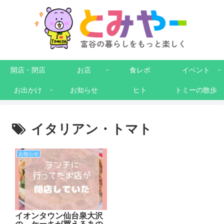
開店・閉店
お店
食レポ
イベント
お出かけ
お知らせ
ヒト
トミーの散歩
イタリアン・トマト
お知らせ
イオンタウン仙台泉大沢