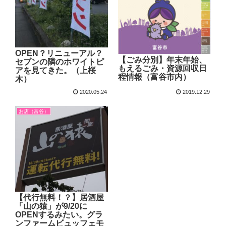
OPEN？リニューアル？
【ごみ分別】年末年始、
セブンの隣のホワイトピ
もえるごみ・資源回収日
アを見てきた。（上桜
程情報（富谷市内）
木）
2020.05.24
2019.12.29
お店（富谷）
【代行無料！？】居酒屋
「山の猿」が9/20に
OPENするみたい。グラ
ンファームビュッフェモ