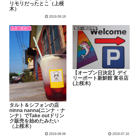
リモリだったとこ（上桜
木）
2019.09.18
お店（富谷）
開店・閉店情報
【オープン日決定】デイ
リーポート新鮮館 富谷店
(上桜木)
タルト＆シフォンの店
ninna nanna(ニンナ・ナ
ンナ）でTake outドリン
ク販売を始めたみたい
（上桜木）
2019.08.06
2019.07.10