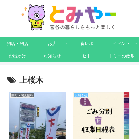
開店・閉店
お店
食レポ
イベント
お出かけ
お知らせ
ヒト
トミーの散歩
上桜木
開店・閉店情報
お知らせ