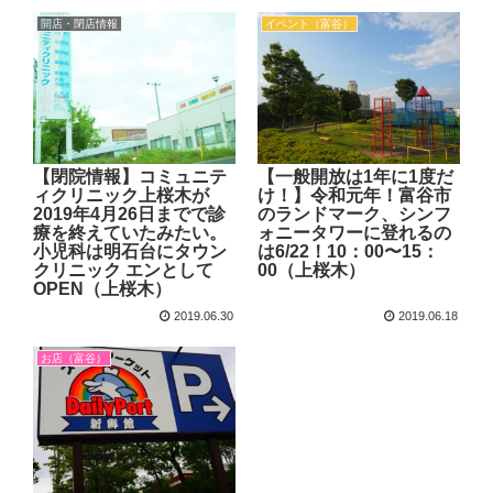
開店・閉店情報
イベント（富谷）
【閉院情報】コミュニテ
【一般開放は1年に1度だ
ィクリニック上桜木が
け！】令和元年！富谷市
2019年4月26日までで診
のランドマーク、シンフ
療を終えていたみたい。
ォニータワーに登れるの
小児科は明石台にタウン
は6/22！10：00〜15：
クリニック エンとして
00（上桜木）
OPEN（上桜木）
2019.06.30
2019.06.18
お店（富谷）