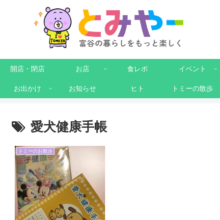
開店・閉店
お店
食レポ
イベント
お出かけ
お知らせ
ヒト
トミーの散歩
愛犬健康手帳
トミーのお散歩