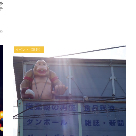
祭
テ
て
ク
19
イベント（富谷）