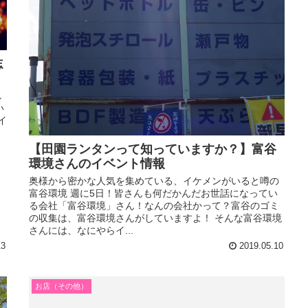
志
し
い
イ
【田園ランタンって知っていますか？】富谷
環境さんのイベント情報
奥様から密かな人気を集めている、イケメンがいると噂の
富谷環境 週に5日！皆さんも何だかんだお世話になってい
る会社「富谷環境」さん！なんの会社かって？富谷のゴミ
の収集は、富谷環境さんがしていますよ！ そんな富谷環境
さんには、なにやらイ...
13
2019.05.10
お店（その他）