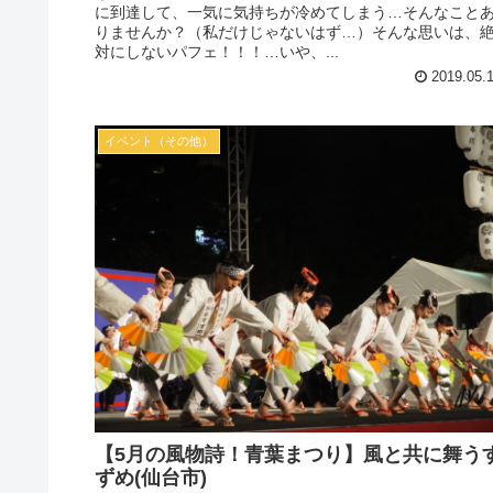
に到達して、一気に気持ちが冷めてしまう…そんなこと
りませんか？（私だけじゃないはず…）そんな思いは、
対にしないパフェ！！！…いや、...
2019.05.
イベント（その他）
【5月の風物詩！青葉まつり】風と共に舞う
ずめ(仙台市)