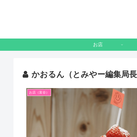
お店
かおるん（とみやー編集局長
お店（富谷）