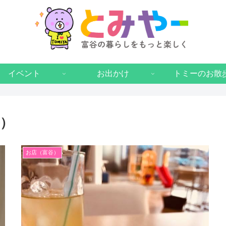
イベント
お出かけ
トミーのお散
）
お店（富谷）