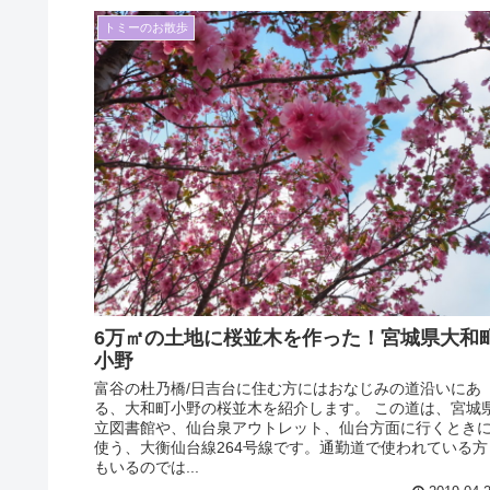
トミーのお散歩
6万㎡の土地に桜並木を作った！宮城県大和
小野
富谷の杜乃橋/日吉台に住む方にはおなじみの道沿いにあ
る、大和町小野の桜並木を紹介します。 この道は、宮城
立図書館や、仙台泉アウトレット、仙台方面に行くとき
使う、大衡仙台線264号線です。通勤道で使われている方
もいるのでは...