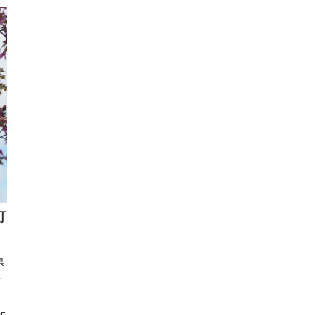
町
県
に