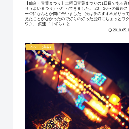
【仙台・青葉まつり】土曜日青葉まつりの1日目である宵
り（よいまつり）へ行ってきました。 20：30〜の最終ス
ージになんとか間に合いました。実は夜のすずめ踊りっ
見たことがなかったので灯りの灯った提灯にちょっとワ
ワク。 祭連（まずら）と...
2019.05.
イベント（富谷）