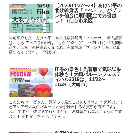
【2020/11/27〜29】あけの平の
お出かけ
北欧雑貨店「アペテラ」がブラ
ンチ仙台に期間限定でお引越
し！（仙台市泉区）
以前紹介した、あけの平にある北欧雑貨店「アペテラ」 過去記事
はこちら アペテラのHPはこちら 11/27（金）〜29（日）の期間限
定で、仙台市泉区長命ヶ丘にある商業施設「ブランチ仙台」に出
店するそうです。 『北欧イ...
圧巻の景色！先着順で気球試乗
イベント（その他）
体験も！大崎バルーンフェステ
ィバル2019は、11/22〜
11/24（大崎市）
こんにちは！ 皆さん、気球って見たことありますか？ 気球という
とアジア最大級のバルーン大会が行われる佐賀県が有名ですよ
ね。 ですが、佐賀まで行かずとも、宮城県でも見れちゃうんです
よ！！ それがこちら ＼じゃん...