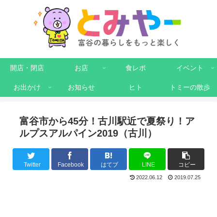
開店・閉店
お店
食レポ
イベント
お出かけ
お知らせ
ヒト
トミーの散歩
富谷市から45分！古川駅近で夏祭り！ア
ルプスアルパイン2019（古川）
Twitter
Facebook
はてブ
LINE
コピー
2022.06.12
2019.07.25