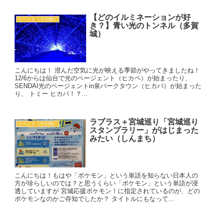
【どのイルミネーションが好
イベント（その他）
き？】青い光のトンネル（多賀
城）
こんにちは！ 澄んだ空気に光が映える季節がやってきましたね！
12/6からは仙台で光のページェント（ヒカペ）が始まったり、
SENDAI光のページェントin泉パークタウン（ヒカパ）が始まった
り、 トミー ヒカパ！？...
ラプラス＋宮城巡り「宮城巡り
イベント（その他）
スタンプラリー」がはじまった
みたい（しんまち）
こんにちは！もはや「ポケモン」という単語を知らない日本人の
方が珍らしいのでは？と思うくらい「ポケモン」という単語が浸
透していますが 宮城応援ポケモン！に指定されているのが、どの
ポケモンなのかご存知でしたか？ タイトルにもなって...