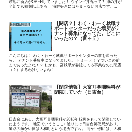
跡地に新店がOPENしていました！ ウイング丼丸って？ 海の丼が
全部で70種類以上ある、 海鮮好きにはたまらないお店です。...
【閉店？】わく・わーく就職サ
開店・閉店情報
ポートセンターだった場所がテ
ナント募集になってた。どこに
いったの？（富ヶ丘）
こんにちは！ わく・わーく就職サポートセンターの前を通った
ら、 テナント募集中になってました。 トミー え！？ついこの前
まであったよね！？ しかも、宮城県が委託してる事業なのに閉店
（？）するわけないよね！...
【閉院情報】大富耳鼻咽喉科が
開店・閉店情報
閉院していた（日吉台）
日吉台にある、大富耳鼻咽喉科が2018年12月をもって閉院してい
たようです。 地図でいうとここ↓ 通りには日吉台郵便局があり、
道路の向かい側は大和町という場所ですね。 向かい側には、大和