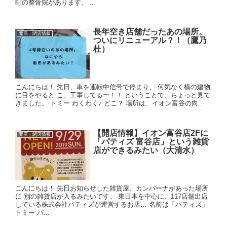
町の整骨院があります。 ...
長年空き店舗だったあの場所。
開店・閉店情報
ついにリニューアル？！（鷹乃
杜）
こんにちは！ 先日、車を運転中信号で停まり、 何気なく横の建物
に目をやると こ、工事してるー！！ ということで、ちょっと見て
きました。 トミー わくわく♪ どこ？ 場所は、イオン富谷の向...
【開店情報】イオン富谷店2Fに
開店・閉店情報
「パティズ 富谷店」という雑貨
店ができるみたい（大清水）
こんにちは！ 先日お知らせした雑貨屋、カンパーナがあった場所
に 別の雑貨店が入るみたいです。 東日本を中心に、117店舗出店
している株式会社パティズが運営するお店… 名前は「パティズ」
トミー パ...