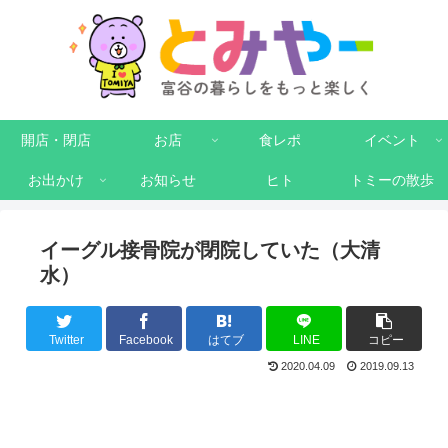
開店・閉店
お店
食レポ
イベント
お出かけ
お知らせ
ヒト
トミーの散歩
イーグル接骨院が閉院していた（大清
水）
Twitter
Facebook
はてブ
LINE
コピー
2020.04.09
2019.09.13