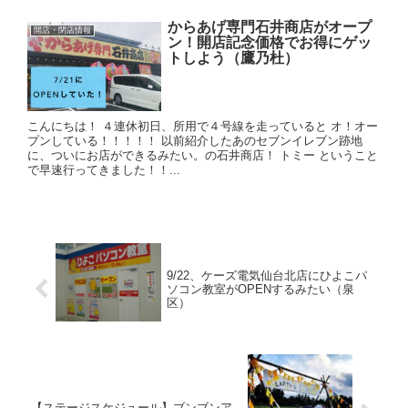
からあげ専門石井商店がオープ
開店・閉店情報
ン！開店記念価格でお得にゲッ
トしよう（鷹乃杜）
こんにちは！ ４連休初日、所用で４号線を走っていると オ！オー
プンしている！！！！！ 以前紹介したあのセブンイレブン跡地
に、ついにお店ができるみたい。の石井商店！ トミー ということ
で早速行ってきました！！...
9/22、ケーズ電気仙台北店にひよこパ
ソコン教室がOPENするみたい（泉
区）
【ステージスケジュール】ブンブンア