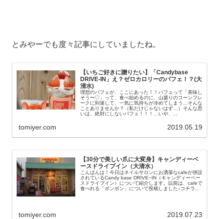
とみやーでも度々記事にしていましたね。
【いちご好きに贈りたい】「Candybase
DRIVE-IN」え？ゼロカロリーのパフェ！？(大
清水)
理想のパフェが、ここにあった！！パフェって「美味し
そう〜♡」って、食べ始めるのに、山盛りのコーンフレ
ークに到達して、一気に気持ちが冷めてしまう…そんな
ことありませんか？（私だけじゃないはず…）そんな思
いは、絶対にしないパフェ！！！…いや、...
tomiyer.com
2019.05.19
【30分で美しい爪に大変身】キャンディーベ
ースドライブイン（大清水）
こんばんは！今日はネイルサロンにお洒落なcafeが併設
されているCandy base DRIVE−IN（キャンディーベー
スドライブイン）について紹介します。以前は、cafeで
食べれる「ボンボン」について投稿しました↓コチラ...
tomiyer.com
2019.07.23