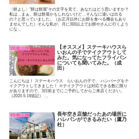
〈餅よし〉”餅は餅屋“その文字を見て、あなたはどう思いますか？
私は…まぁ、餅は餅屋かもしれないけど…そんなに違いは出る
の？と思っていました。（お正月以外にお餅を食べる機会もあり
ませんでした）そんな私が、月に3回以上でお餅やさんに行くよう
にな...
【オススメ】ステーキハウスら
お店（富谷）
いおんの子でテイクアウトして
みた。気になってたフライパン
についても聞いてみた。（成
田）
こんにちは！ ステーキハウス らいおんの子で、 ハンバーグをテ
イクアウトしてきました！ ※テイクアウトは対応できる数に限り
がありますので、3日前までにご予約してからご来店ください。
（2020.5.19追記） ...
長年空き店舗だったあの場所に
お店（富谷）
ハレパンができるみたい（鷹乃
杜）