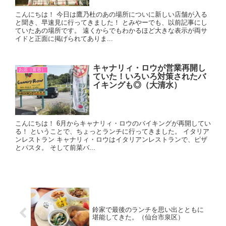
こんにちは！ 今日は鷹乃杜のあの場所についに新しい店舗が入る
と聞き、早速見に行ってきました！ とみやーでも、以前記事にし
ていたあの場所です。 遠くからでもわかるほど大きな表示が両サ
イドと正面に掲げられてありま...
キャナリィ・ロウが営業再開し
お店（富谷）
ていた！いろいろ対策されたバ
イキングも◎（大清水）
こんにちは！ 6月からキャナリィ・ロウのバイキングが再開してい
る！ ということで、ちょっとランチに行ってきました。 イタリア
ンレストラン キャナリィ・ロウはイタリアンレストランで、ピザ
とパスタ。 そして前菜バ...
鈴家で最後のランチを思い出とともに
堪能してきた。（仙台市泉区）