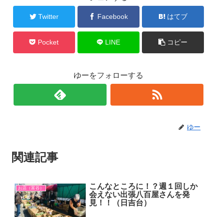
Twitter
Facebook
はてブ
Pocket
LINE
コピー
ゆーをフォローする
ゆー
関連記事
こんなところに！？週１回しか
お店（富谷）
会えない出張八百屋さんを発
見！！（日吉台）