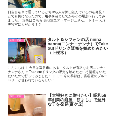
日吉台を車で通っていると何やら人が沢山並んでいるのを発見！
とても気になったので、用事を済ませてからその場所へ行ってみ
ました。 場所はこちら 美容室ユア・マージュさん。 トミー ん？
美容室に人だかり？？ ...
タルト＆シフォンの店 ninna
お店（富谷）
nanna(ニンナ・ナンナ）でTake
outドリンク販売を始めたみたい
（上桜木）
こんにちは！ 今日は富谷市にある、タルトが有名なお店ニンナ・
ナンナさんで Take outドリンクの販売を始めたという情報をいた
だいたので行ってみました！ トミー 今の季節は、富谷産のブルー
ベリーが使われているらしい！ ...
【大福好きに贈りたい】昭和56
お店（富谷）
年創業の餅屋「餅よし」で意外
な子を発見(富ケ丘)