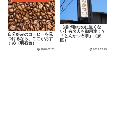
【揚げ物なのに重くな
い】有名人も御用達！？
自分好みのコーヒーを見
「とんかつ石亭」（泉
つけるなら、ここがおす
区）
すめ（明石台）
2020.02.28
2019.12.25