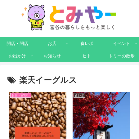
開店・閉店
お店
食レポ
イベント
お出かけ
お知らせ
ヒト
トミーの散歩
楽天イーグルス
お店（富谷）
食レポ