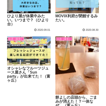
ひより屋が休業中みた
MOVIX利府が閉館するみ
い。いつまで？（ひより
たい。
台）
2020.09.01
2020.08.30
お店（富谷）
お店（富谷）
オシャレなフルーツジュ
ース屋さん「Sun
party」が出来てた！（富
ヶ丘）
餅よしの店頭から、ごま
みが消えた！？一体な
ぜ…（富ヶ丘）