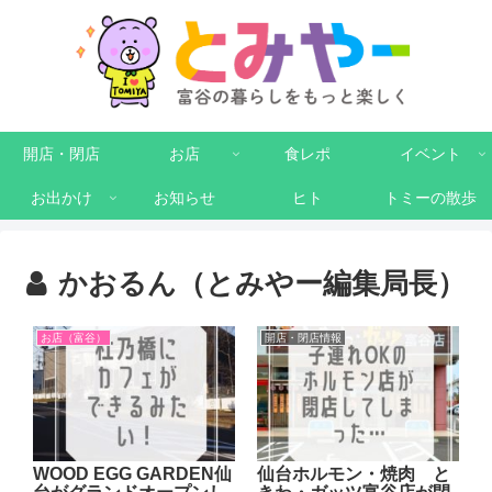
開店・閉店
お店
食レポ
イベント
お出かけ
お知らせ
ヒト
トミーの散歩
かおるん（とみやー編集局長）
お店（富谷）
開店・閉店情報
WOOD EGG GARDEN仙
仙台ホルモン・焼肉 と