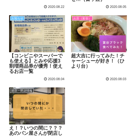
2020.08.22
2020.08.05
お知らせ
お店（富谷）
【コンビニやスーパーで
超大吉に行ってみた！チ
も使える】とみや応援3
ャーシューが好き！（ひ
割増商品券が優秀！使え
より台）
るお店一覧
2020.08.04
2020.08.03
開店・閉店情報
え！？いつの間に？？？
あのパン屋さんが閉店し