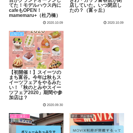
台がグランドオープンし
きわ・ガッツ富谷店が閉
てた！モデルハウス内に
店していた。いつ閉店し
cafeもOPEN！
たの？（富ヶ丘）
mamemaru+（杜乃橋）
2020.10.09
2020.10.09
お知らせ
【初開催！】スイーツの
まち富谷。今年は秋もス
イーツフェアをやるみた
い！「秋のとみやスイー
ツフェア2020」期間や参
加店は？
2020.09.30
お店（富谷）
開店・閉店情報