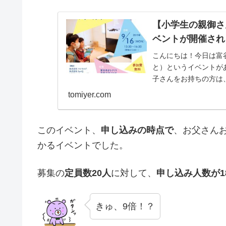
【小学生の親御さ
ベントが開催され
こんにちは！今日は富
と）というイベントが
子さんをお持ちの方は、
tomiyer.com
このイベント、
申し込みの時点で
、お父さん
かるイベントでした。
募集の
定員数20人
に対して、
申し込み人数が1
きゅ、9倍！？