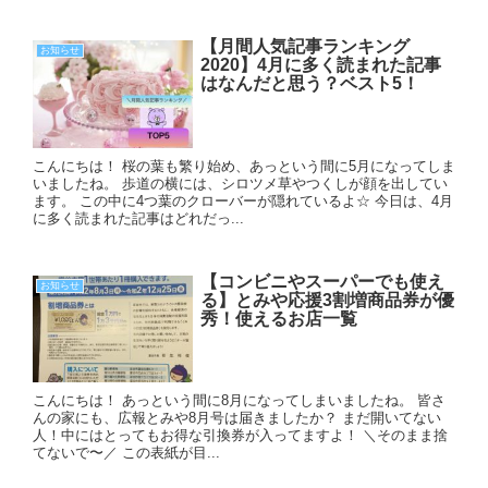
【月間人気記事ランキング
お知らせ
2020】4月に多く読まれた記事
はなんだと思う？ベスト5！
こんにちは！ 桜の葉も繁り始め、あっという間に5月になってしま
いましたね。 歩道の横には、シロツメ草やつくしが顔を出してい
ます。 この中に4つ葉のクローバーが隠れているよ☆ 今日は、4月
に多く読まれた記事はどれだっ...
【コンビニやスーパーでも使え
お知らせ
る】とみや応援3割増商品券が優
秀！使えるお店一覧
こんにちは！ あっという間に8月になってしまいましたね。 皆さ
んの家にも、広報とみや8月号は届きましたか？ まだ開いてない
人！中にはとってもお得な引換券が入ってますよ！ ＼そのまま捨
てないで〜／ この表紙が目...