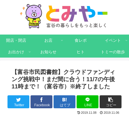
開店・閉店
お店
食レポ
イベント
お出かけ
お知らせ
ヒト
トミーの散歩
【富谷市民図書館】クラウドファンディ
ング挑戦中！まだ間に合う！11/7の午後
11時まで！（富谷市）※終了しました
Twitter
Facebook
はてブ
LINE
コピー
2019.11.08
2019.11.06