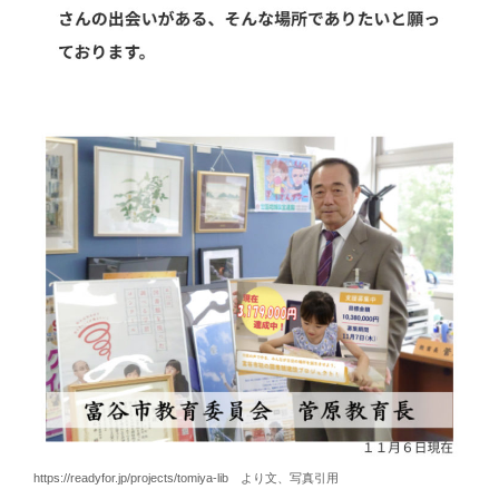
https://readyfor.jp/projects/tomiya-lib より文、写真引用