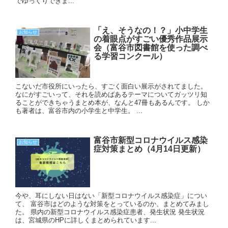
でゆっくりできま...
「え、そうなの！？」小中学生
お知らせ
の着眼点がすごい優秀作品展示
会（富谷市図書館を使った調べ
る学習コンクール）
こないだ市役所にいったら、すごく面白い展示がされてました。
なにがすごいって、それを読めばあるテーマについてガッツリ知
ることができちゃうまとめ本が、なんと47冊もあるんです。 しか
も著者は、富谷市内の小学生と中学生。 ...
富谷市新型コロナウイルス感染
お知らせ
症対策まとめ（4月14日更新）
今や、耳にしない日はない「新型コロナウイルス感染症」につい
て、 富谷市はどのような対策をとっているのか、まとめてみまし
た。 県内の新型コロナウイルス感染症患者、発生状況 発生状況
は、宮城県のHPに詳しくまとめられています...